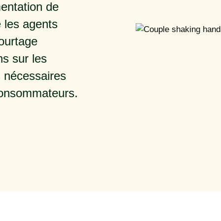
entation de
e les agents
courtage
ns sur les
s nécessaires
 consommateurs.