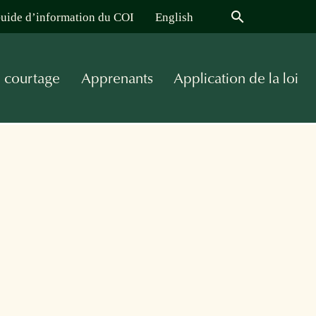
search
uide d’information du COI
English
e courtage
Apprenants
Application de la loi