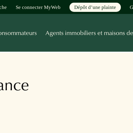
che
Se connecter MyWeb
Dépôt d’une plainte
G
onsommateurs
Agents immobiliers et maisons d
iance